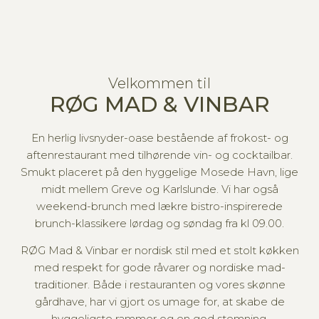
Velkommen til
RØG MAD & VINBAR
En herlig livsnyder-oase bestående af frokost- og
aftenrestaurant med tilhørende vin- og cocktailbar.
Smukt placeret på den hyggelige Mosede Havn, lige
midt mellem Greve og Karlslunde. Vi har også
weekend-brunch med lækre bistro-inspirerede
brunch-klassikere lørdag og søndag fra kl 09.00.
RØG Mad & Vinbar er nordisk stil med et stolt køkken
med respekt for gode råvarer og nordiske mad-
traditioner. Både i restauranten og vores skønne
gårdhave, har vi gjort os umage for, at skabe de
hyggeligste rammer og en god stemning.